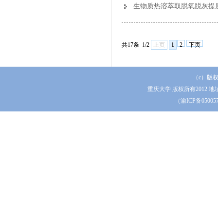
生物质热溶萃取脱氧脱灰提
共17条
1/2
上页
1
2
下页
（c）版
重庆大学 版权所有2012 地
（渝ICP备0500